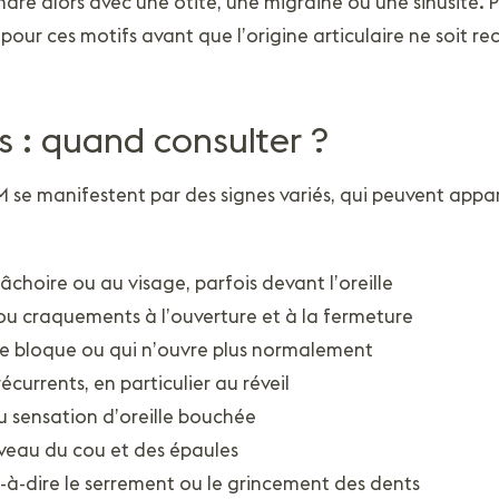
ndre alors avec une otite, une migraine ou une sinusite. P
pour ces motifs avant que l’origine articulaire ne soit r
: quand consulter ?
M se manifestent par des signes variés, qui peuvent appar
âchoire ou au visage, parfois devant l’oreille
u craquements à l’ouverture et à la fermeture
se bloque ou qui n’ouvre plus normalement
currents, en particulier au réveil
 sensation d’oreille bouchée
veau du cou et des épaules
t-à-dire le serrement ou le grincement des dents