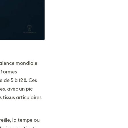
alence mondiale
s formes
 de 5 à 12 %. Ces
s, avec un pic
tissus articulaires
reille, la tempe ou