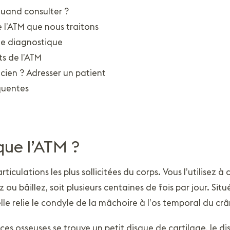
uand consulter ?
e l’ATM que nous traitons
e diagnostique
s de l’ATM
icien ? Adresser un patient
quentes
que l’ATM ?
rticulations les plus sollicitées du corps. Vous l’utilisez 
ou bâillez, soit plusieurs centaines de fois par jour. Situ
lle relie le condyle de la mâchoire à l’os temporal du crâ
ces osseuses se trouve un petit disque de cartilage, le dis