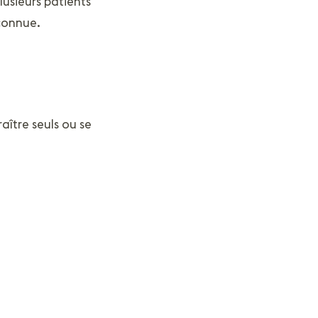
lusieurs patients
econnue.
aître seuls ou se