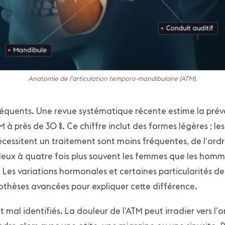
Anatomie de l’articulation temporo-mandibulaire (ATM).
fréquents. Une revue systématique récente estime la
prév
M à près de 30 %
. Ce chiffre inclut des formes légères ; le
cessitent un traitement sont moins fréquentes, de l’ordre
eux à quatre fois plus souvent les femmes que les homme
Les variations hormonales et certaines particularités des 
othèses avancées pour expliquer cette différence.
nt mal identifiés. La douleur de l’ATM peut irradier vers l’o