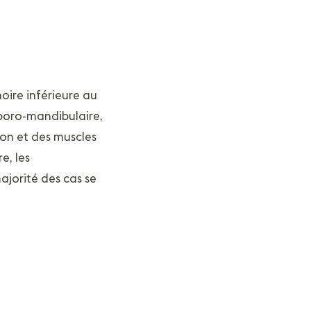
hoire inférieure au
mporo-mandibulaire,
ion et des muscles
e, les
ajorité des cas se