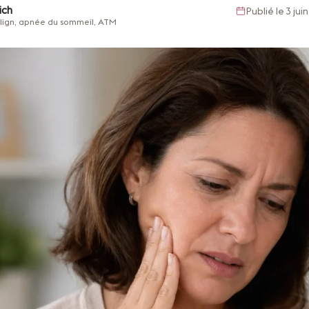
ich
Publié le 3 ju
align, apnée du sommeil, ATM