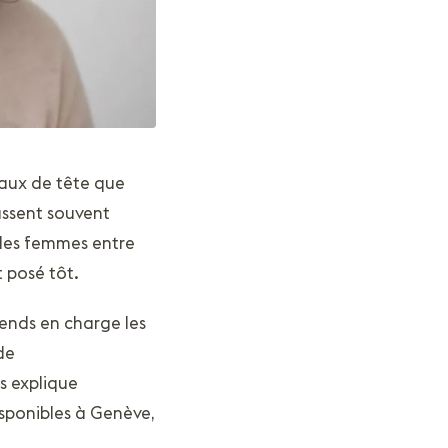
maux de tête que
passent souvent
 les femmes entre
 posé tôt.
rends en charge les
de
s explique
isponibles à Genève,