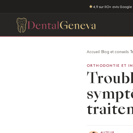
4,9 sur 110+ avis Google
Accueil
/
Blog et conseils
/
T
ORTHODONTIE ET IN
Troubl
sympt
traite
AUTEUR