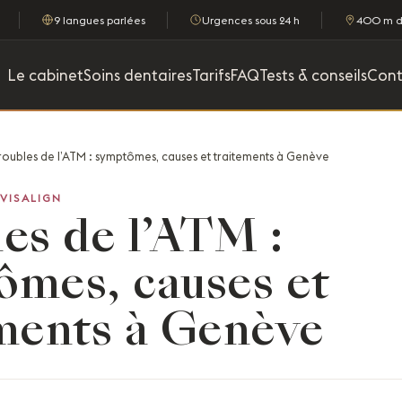
9 langues parlées
Urgences sous 24 h
400 m de
Le cabinet
Soins dentaires
Tarifs
FAQ
Tests & conseils
Cont
roubles de l’ATM : symptômes, causes et traitements à Genève
VISALIGN
es de l’ATM :
ômes, causes et
ments à Genève