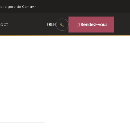
 la gare de Cornavin
act
FR
EN
Rendez-vous