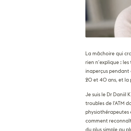
La mâchoire qui cra
rien n’explique : l
inaperçus pendant d
20 et 40 ans, et la
Je suis le Dr Danii
troubles de l’ATM d
physiothérapeutes e
comment reconnaître
du plus simple au pl