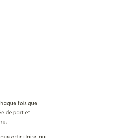
à chaque fois que
ée de part et
ne.
que articulaire, qui